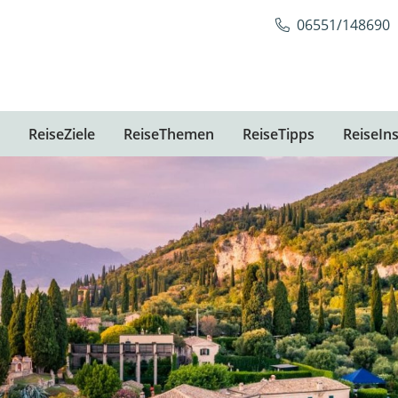
06551/148690
ReiseZiele
ReiseThemen
ReiseTipps
ReiseIns